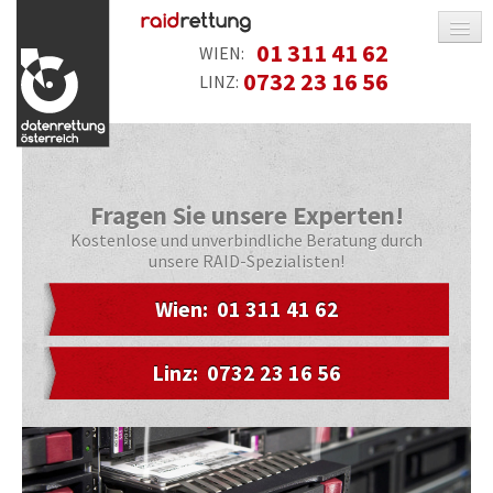
01 311 41 62
WIEN:
0732 23 16 56
LINZ:
RAID RETTUNG
RAID 0
RAID 1
Fragen Sie unsere Experten!
RAID 5
Kostenlose und unverbindliche Beratung durch
unsere RAID-Spezialisten!
RAID 6
RAID 10
Wien:
01 311 41 62
KOSTEN
Linz:
0732 23 16 56
SERVICE
REFERENZEN
INFO