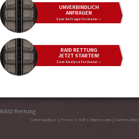
UNVERBINDLICH
ANFRAGEN
Zum Anfrageformular »
RAID RETTUNG
JETZT STARTEN!
Zum Analyseformular »
RAID Rettung
Sofortanalyse
|
Preise
|
AGB
|
Impressum
|
Datenschutz