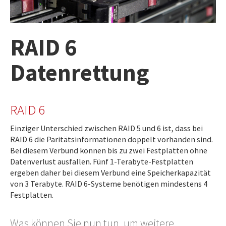
IMPRESSUM
AGB
RAID 6
DATENSCHUTZ
HAFTUNGSAUSSCHLUSS
Datenrettung
WIDERRUFSBELEHRUNG
WIDERRUFSFORMULAR
RAID 6
STANDORTE
Einziger Unterschied zwischen RAID 5 und 6 ist, dass bei
RAID 6 die Paritätsinformationen doppelt vorhanden sind.
Bei diesem Verbund können bis zu zwei Festplatten ohne
Datenverlust ausfallen. Fünf 1-Terabyte-Festplatten
ergeben daher bei diesem Verbund eine Speicherkapazität
von 3 Terabyte. RAID 6-Systeme benötigen mindestens 4
Festplatten.
Was können Sie nun tun, um weitere